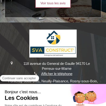
Voir tous les avis
118 avenue du General de Gaulle
94170
Le
Perreux-sur-Marne
Afficher le téléphone
Fontenay-sous-Bois, Neuilly-Plaisance, Rosny-sous-Bois,
Bry-sur-Marne, Nogent-sur-Marne, Neuilly-sur-Marne,
Villemomble, Champigny-sur-Marne, Villiers-sur-Marne,
Gagny, Noisy-le-Sec, Joinville-le-Pont