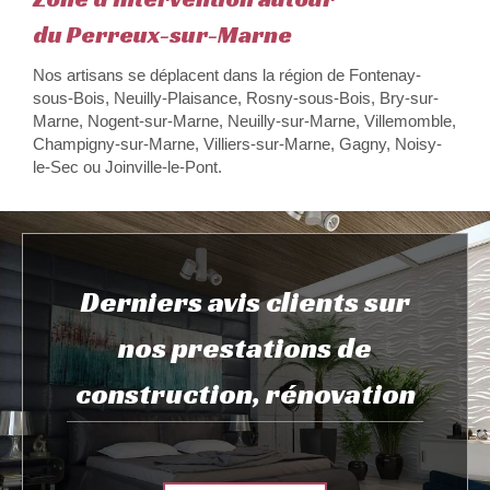
du Perreux-sur-Marne
Nos artisans se déplacent dans la région de Fontenay-
sous-Bois, Neuilly-Plaisance, Rosny-sous-Bois, Bry-sur-
Marne, Nogent-sur-Marne, Neuilly-sur-Marne, Villemomble,
Champigny-sur-Marne, Villiers-sur-Marne, Gagny, Noisy-
le-Sec ou Joinville-le-Pont.
Derniers avis clients sur
nos prestations de
construction, rénovation