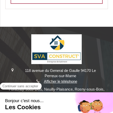
118 avenue du General de Gaulle
94170
Le
Perreux-sur-Marne
Afficher le téléphone
Fontenay-sous-Bois, Neuilly-Plaisance, Rosny-sous-Bois,
Bry-sur-Marne, Nogent-sur-Marne, Neuilly-sur-Marne,
Villemomble, Champigny-sur-Marne, Villiers-sur-Marne,
Gagny, Noisy-le-Sec, Joinville-le-Pont