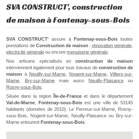
SVA CONSTRUCT', construction
de maison à Fontenay-sous-Bois
SVA CONSTRUCT'
assure à
Fontenay-sous-Bois
toutes
prestations de
Construction de maison
:
rénovation générale
,
electricité générale
ou encore
menuiserie générale
.
Nos artisans spécialisés en
construction de maison
interviennent également pour tous travaux de
construction de
maison
à
Neuilly-sur-Marne
,
Nogent-sur-Marne
,
Villiers-sur-
Marne
,
Bry-sur-Marne
mais aussi
Neuilly-Plaisance
ou
Rosny-sous-Bois
.
Située dans la région
Île-de-France
et dans le département
Val-de-Marne
,
Fontenay-sous-Bois
est une ville de 53145
habitants (données de 2010). Le Perreux-sur-Marne, Rosny-
sous-Bois, Nogent-sur-Marne, Neuilly-Plaisance ou Bry-sur-
Marne entourent
Fontenay-sous-Bois
.