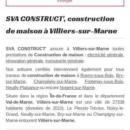
Envoyer
SVA CONSTRUCT', construction
de maison à Villiers-sur-Marne
SVA CONSTRUCT'
assure à
Villiers-sur-Marne
toutes
prestations de
Construction de maison
:
electricité générale
,
rénovation générale
,
menuiserie générale
.
Nos artisans certifiés interviennent également pour tous
travaux de
construction de maison
à
Rosny-sous-Bois
,
Bry-
sur-Marne
,
Champigny-sur-Marne
,
Fontenay-sous-Bois
,
Neuilly-Plaisance
ou encore
Nogent-sur-Marne
.
Située dans la région
Île-de-France
et dans le département
Val-de-Marne
,
Villiers-sur-Marne
est une ville de 27338
habitants (données de 2010). Le Plessis-Trévise, Noisy-le-
Grand, Neuilly-sur-Marne, Bry-sur-Marne ou Champigny-sur-
Marne entourent
Villiers-sur-Marne
.